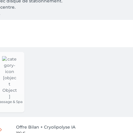
avec disque de stationnement.

centre.



e la prestation facturés en cas d'absence sans prévenir.

tions et le confort de chacune, merci de respecter l’heure de 
assage & Spa
Offre Bilan + Cryolipolyse IA
190 €