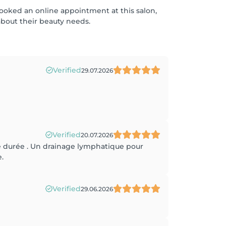
 booked an online appointment at this salon,
bout their beauty needs.
Verified
29.07.2026
Verified
20.07.2026
ne durée . Un drainage lymphatique pour
.
Verified
29.06.2026