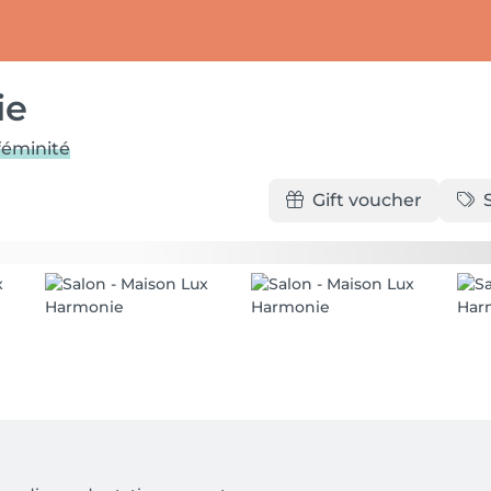
ie
féminité
Gift voucher