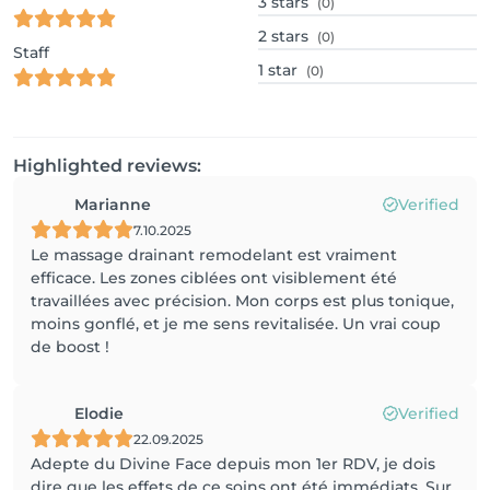
3
stars
(0)
2
stars
(0)
Staff
1
star
(0)
Highlighted reviews:
Marianne
Verified
7.10.2025
Le massage drainant remodelant est vraiment
efficace. Les zones ciblées ont visiblement été
travaillées avec précision. Mon corps est plus tonique,
moins gonflé, et je me sens revitalisée. Un vrai coup
de boost !
Elodie
Verified
22.09.2025
Adepte du Divine Face depuis mon 1er RDV, je dois
dire que les effets de ce soins ont été immédiats. Sur