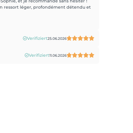
-Sophie, et je recommande sans hésiter !
 on ressort léger, profondément détendu et
Verifiziert
25.06.2026
Verifiziert
11.06.2026