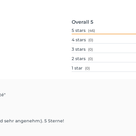
Overall
5
5
stars
(46)
4
stars
(0)
3
stars
(0)
2
stars
(0)
1
star
(0)
té"
 sehr angenehm:). 5 Sterne!