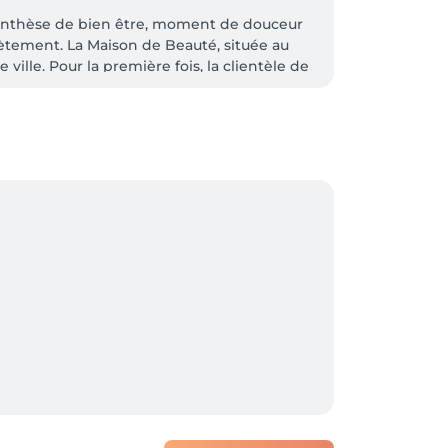
renthèse de bien être, moment de douceur 
ètement. La Maison de Beauté, située au 
ille. Pour la première fois, la clientèle de 
u corps et aux cheveux. L'intégralité des 
sont proposées. Instant détente, rituels sur 