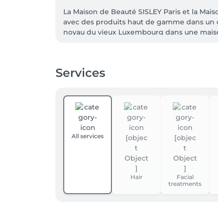
La Maison de Beauté SISLEY Paris et la Mai
avec des produits haut de gamme dans un ca
noyau du vieux Luxembourg dans une maison da
la Maison de Beauté pourra découvrir les soi
lignes Soins, Maquillage et Parfum de Sisley 
mesure, résultats ciblés.
Services
All services
Hair
Facial
treatments