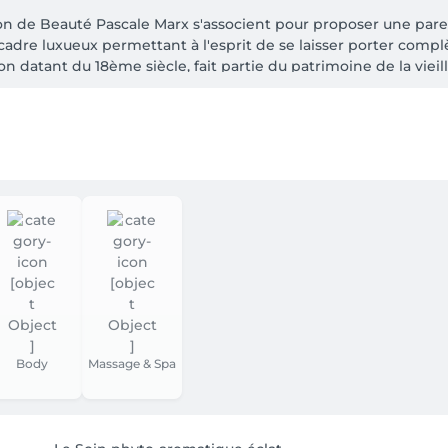
son de Beauté Pascale Marx s'associent pour proposer une pa
dre luxueux permettant à l'esprit de se laisser porter compl
tant du 18ème siècle, fait partie du patrimoine de la vieille v
ns et gestuelles développés par la marque, dédiés au visage, a
Paris, sans oublier la marque capillaire Hair Rituel by Sisley y 
Body
Massage & Spa