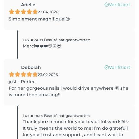
Arielle
Verifiziert
22.04.2026
Simplement magnifique 😍
Luxuriouss Beauté
hat geantwortet
:
Merci❤️❤️❤️🌸🌸😍
Deborah
Verifiziert
23.02.2026
just - Perfect
For her gorgeous nails i would drive anywhere 🤩 she
is more then amazing!!
Luxuriouss Beauté
hat geantwortet
:
Thank you so much for your beautiful words🌸✨
It truly means the world to me! I’m do gratefull
for your trust and support , and I cant wait to