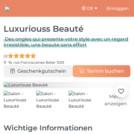
DE
Einloggen
Luxuriouss Beauté
Des ongles qui presente votre style avec un regard
irresistible, une beaute sans effort
22
16, rue Franciscaines
Belair 1539
Geschenkgutschein
Termin buchen
Mehr
anzeigen
Wichtige Informationen