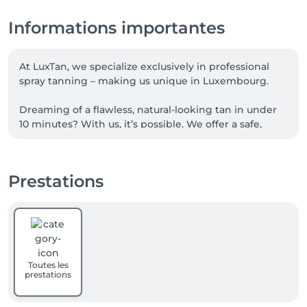
Informations importantes
At LuxTan, we specialize exclusively in professional 
spray tanning – making us unique in Luxembourg.

Dreaming of a flawless, natural-looking tan in under 
10 minutes? With us, it’s possible. We offer a safe, 
healthy, and fast tanning experience, always applied 
by a trained specialist – never in an automated 
booth. We use only high-quality products and one of 
Prestations
the world’s leading professional spray tanning 
systems.

Our goal is simple: to give you beautiful results and 
make you feel confident and cared for from the 
moment you walk in. 

Toutes les
We’re here to deliver not just a perfect tan, but a 
prestations
great experience every time.