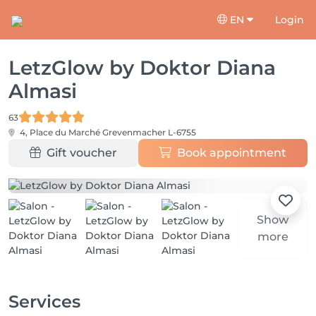
EN
Login
LetzGlow by Doktor Diana
Almasi
63
4, Place du Marché
Grevenmacher L-6755
Gift voucher
Book appointment
Show
more
Services