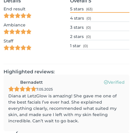
Details
Overall
5
End result
5
stars
(63)
4
stars
(0)
Ambiance
3
stars
(0)
2
stars
(0)
Staff
1
star
(0)
Highlighted reviews:
Bernadett
Verified
7.05.2025
Diana at LetzGlow is amazing! She gave me one of
the best facials I’ve ever had. She explained
everything clearly, recommended what suited my
skin, and made sure I left with my skin feeling
incredible. Can’t wait to go back.