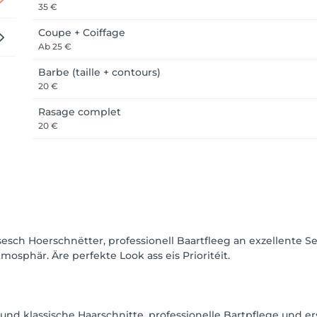
35 €
Coupe + Coiffage
Ab
25 €
Barbe (taille + contours)
20 €
Rasage complet
20 €
sch Hoerschnëtter, professionell Baartfleeg an exzellente Serv
osphär. Äre perfekte Look ass eis Prioritéit.
d klassische Haarschnitte, professionelle Bartpflege und erst