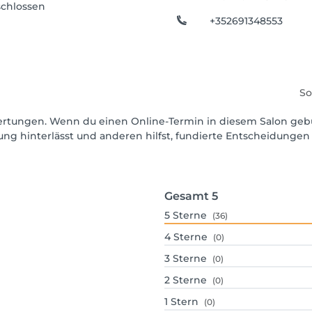
chlossen
+352691348553
So
ewertungen. Wenn du einen Online-Termin in diesem Salon geb
ng hinterlässt und anderen hilfst, fundierte Entscheidungen 
Gesamt
5
5
Sterne
(36)
4
Sterne
(0)
3
Sterne
(0)
2
Sterne
(0)
1
Stern
(0)