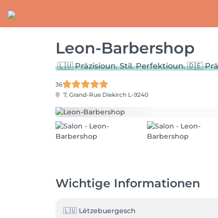
Leon-Barbershop
🇱🇺 Präzisioun. Stil. Perfektioun. 🇩🇪 Prä
36
7, Grand-Rue
Diekirch L-9240
Wichtige Informationen
🇱🇺 Lëtzebuergesch
