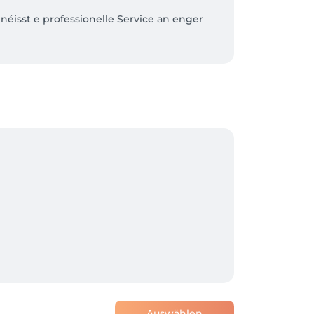
éisst e professionelle Service an enger 
 und genießen Sie professionellen Service 
ez d’un service professionnel dans une 
ez d’un service professionnel dans une 
Auswählen