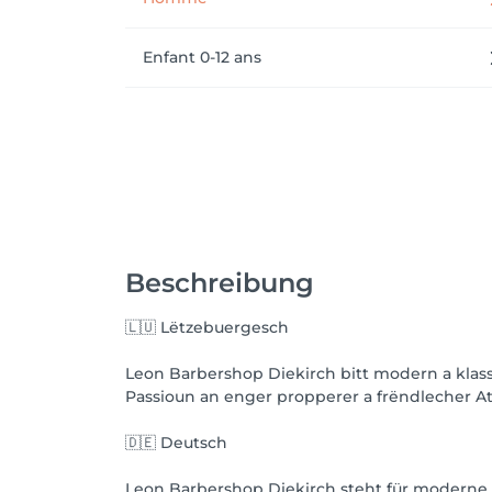
Enfant 0-12 ans
Beschreibung
🇱🇺 Lëtzebuergesch
Leon Barbershop Diekirch bitt modern a klasse
Passioun an enger propperer a frëndlecher Atm
🇩🇪 Deutsch
Leon Barbershop Diekirch steht für moderne un