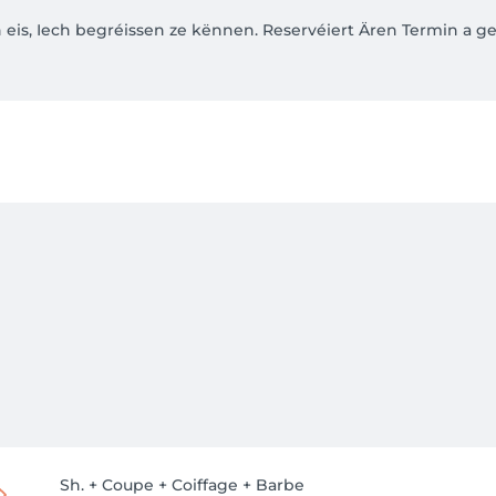
is, Iech begréissen ze kënnen. Reservéiert Ären Termin a gen
r freuen uns auf Ihren Besuch. Vereinbaren Sie Ihren Termin
es heureux de vous accueillir. Prenez rendez-vous et profit
es heureux de vous accueillir. Prenez rendez-vous et profit
Sh. + Coupe + Coiffage + Barbe