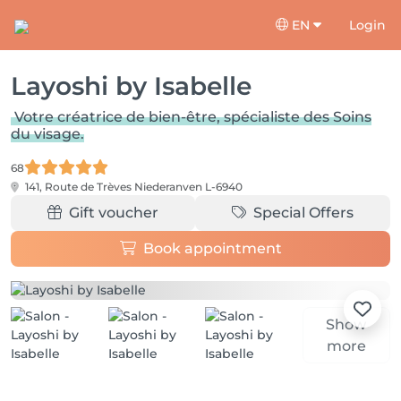
EN
Login
Layoshi by Isabelle
Votre créatrice de bien-être, spécialiste des Soins
du visage.
68
141, Route de Trèves
Niederanven L-6940
Gift voucher
Special Offers
Book appointment
Show
more