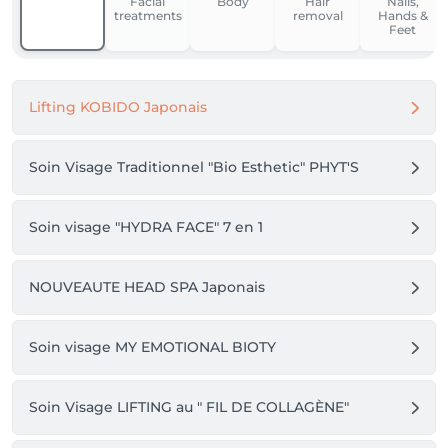
Facial
Body
Hair
Nails,
sera mis en place pour toute réservation à partir du 
treatments
removal
Hands &
10 juin 2026.

Feet
Quelque soit la raison (maladie, imprévu, urgence, 
menstruations etc...) l'acompte sera encaissé comme 
Lifting KOBIDO Japonais
suit:

RDV annulé - de 24h = 30% de la prestation totale

No Show = 50% de la prestation totale

Soin Visage Traditionnel "Bio Esthetic" PHYT'S
MERCI DE VOTRE COMPREHENSION

Isabelle 
Soin visage "HYDRA FACE" 7 en 1
NOUVEAUTE HEAD SPA Japonais
Soin visage MY EMOTIONAL BIOTY
Soin Visage LIFTING au " FIL DE COLLAGÈNE"