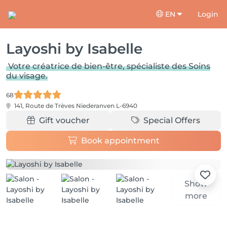
EN
Login
Layoshi by Isabelle
Votre créatrice de bien-être, spécialiste des Soins
du visage.
68
141, Route de Trèves
Niederanven L-6940
Gift voucher
Special Offers
Book appointment
Show
more