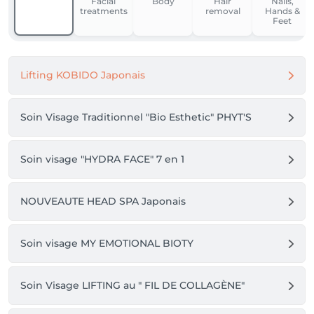
Facial
Body
Hair
Nails,
sera mis en place pour toute réservation à partir du 
treatments
removal
Hands &
10 juin 2026.

Feet
Quelque soit la raison (maladie, imprévu, urgence, 
menstruations etc...) l'acompte sera encaissé comme 
Lifting KOBIDO Japonais
suit:

RDV annulé - de 24h = 30% de la prestation totale

No Show = 50% de la prestation totale

Soin Visage Traditionnel "Bio Esthetic" PHYT'S
MERCI DE VOTRE COMPREHENSION

Isabelle 
Soin visage "HYDRA FACE" 7 en 1
NOUVEAUTE HEAD SPA Japonais
Soin visage MY EMOTIONAL BIOTY
Soin Visage LIFTING au " FIL DE COLLAGÈNE"