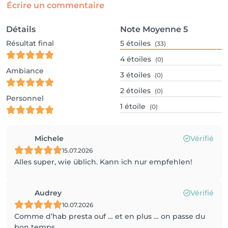
Écrire un commentaire
Détails
Note Moyenne
5
Résultat final
5
étoiles
(33)
4
étoiles
(0)
Ambiance
3
étoiles
(0)
2
étoiles
(0)
Personnel
1
étoile
(0)
Michele
Vérifié
15.07.2026
Alles super, wie üblich. Kann ich nur empfehlen!
Audrey
Vérifié
10.07.2026
Comme d’hab presta ouf … et en plus … on passe du
bon temps