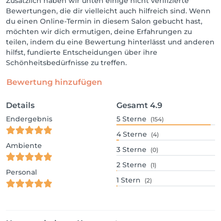
Zusätzlich haben wir unten einige nicht verifizierte
Bewertungen, die dir vielleicht auch hilfreich sind. Wenn
du einen Online-Termin in diesem Salon gebucht hast,
möchten wir dich ermutigen, deine Erfahrungen zu
teilen, indem du eine Bewertung hinterlässt und anderen
hilfst, fundierte Entscheidungen über ihre
Schönheitsbedürfnisse zu treffen.
Bewertung hinzufügen
Details
Gesamt
4.9
Endergebnis
5
Sterne
(154)
4
Sterne
(4)
Ambiente
3
Sterne
(0)
2
Sterne
(1)
Personal
1
Stern
(2)