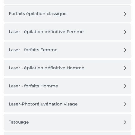
leur respect et leur confiance. Votre soutien nous 
permet de continuer à exercer notre métier avec 
Forfaits épilation classique
passion et engagement 🤍

Au plaisir de prendre soin de vous,

Laser - épilation définitive Femme
Justine, Aurélie et Lisa
Laser - forfaits Femme
Laser - épilation définitive Homme
Laser - forfaits Homme
Laser-Photoréjuvénation visage
Tatouage