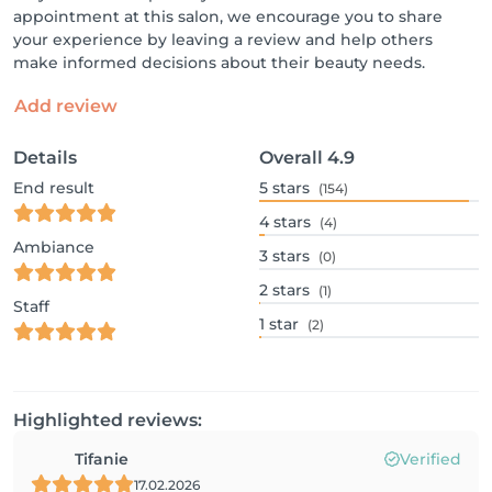
appointment at this salon, we encourage you to share
your experience by leaving a review and help others
make informed decisions about their beauty needs.
Add review
Details
Overall
4.9
End result
5
stars
(154)
4
stars
(4)
Ambiance
3
stars
(0)
2
stars
(1)
Staff
1
star
(2)
Highlighted reviews:
Tifanie
Verified
17.02.2026