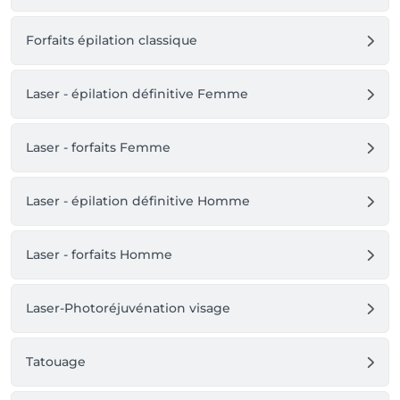
leur respect et leur confiance. Votre soutien nous 
permet de continuer à exercer notre métier avec 
Forfaits épilation classique
passion et engagement 🤍

Au plaisir de prendre soin de vous,

Laser - épilation définitive Femme
Justine, Aurélie et Lisa
Laser - forfaits Femme
Laser - épilation définitive Homme
Laser - forfaits Homme
Laser-Photoréjuvénation visage
Tatouage