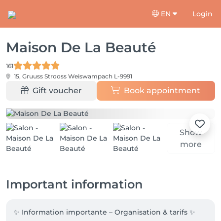
EN
Login
Maison De La Beauté
161
15, Gruuss Strooss
Weiswampach L-9991
Gift voucher
Book appointment
Show
more
Important information
✨ Information importante – Organisation & tarifs ✨
