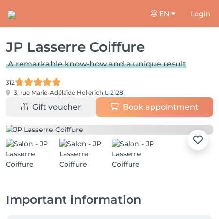
EN
Login
JP Lasserre Coiffure
A remarkable know-how and a unique result
312
3, rue Marie-Adélaïde
Hollerich L-2128
Gift voucher
Book appointment
Important information