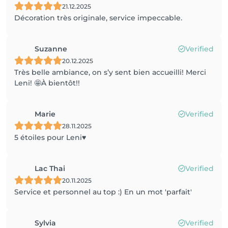
21.12.2025
Décoration très originale, service impeccable.
Suzanne
Verified
20.12.2025
Très belle ambiance, on s’y sent bien accueilli! Merci
Leni! 🤩À bientôt!!
Marie
Verified
28.11.2025
5 étoiles pour Leni♥️
Lac Thai
Verified
20.11.2025
Service et personnel au top :) En un mot 'parfait'
Sylvia
Verified