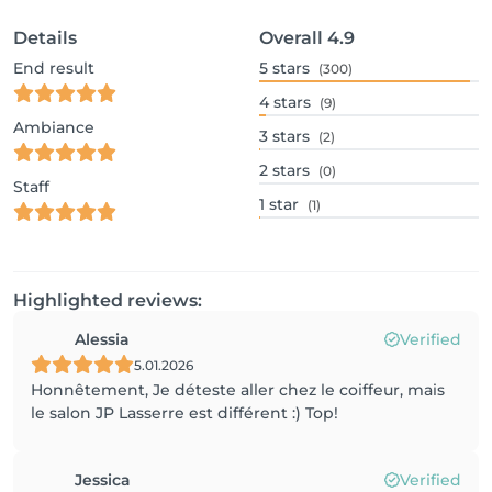
Details
Overall
4.9
End result
5
stars
(300)
4
stars
(9)
Ambiance
3
stars
(2)
2
stars
(0)
Staff
1
star
(1)
Highlighted reviews:
Alessia
Verified
5.01.2026
Honnêtement, Je déteste aller chez le coiffeur, mais
le salon JP Lasserre est différent :) Top!
Jessica
Verified