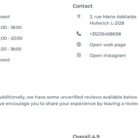
Contact
osed
3, rue Marie-Adélaïde
Hollerich L-2128
:00 - 18:00
+35226458698
:00 - 20:00
Open web page
:30 - 18:00
Open Instagram
osed
Additionally, we have some unverified reviews available below t
we encourage you to share your experience by leaving a revi
Overall
4.9