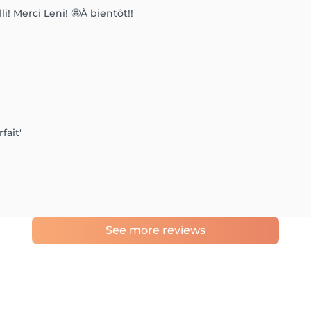
i! Merci Leni! 🤩À bientôt!!
fait'
See more reviews