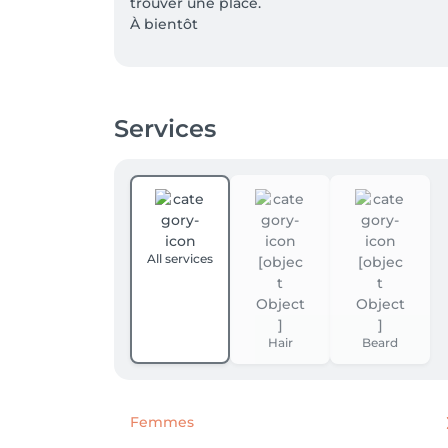
trouver une place.

À bientôt 
Services
All services
Hair
Beard
Femmes