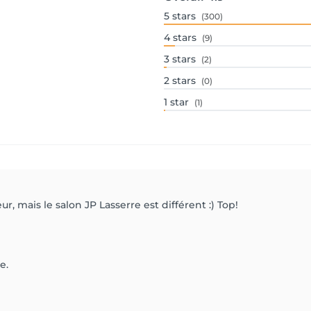
5
stars
(300)
4
stars
(9)
3
stars
(2)
2
stars
(0)
1
star
(1)
r, mais le salon JP Lasserre est différent :) Top!
e.