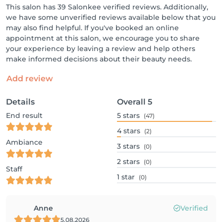
This salon has 39 Salonkee verified reviews. Additionally,
we have some unverified reviews available below that you
may also find helpful. If you've booked an online
appointment at this salon, we encourage you to share
your experience by leaving a review and help others
make informed decisions about their beauty needs.
Add review
Details
Overall
5
End result
5
stars
(47)
4
stars
(2)
Ambiance
3
stars
(0)
2
stars
(0)
Staff
1
star
(0)
Anne
Verified
5.08.2026