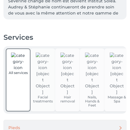
Severine change de nom est devient Institut Soléa. 

Audrey & Stéphanie continueront de prendre soin 
de vous avec la même attention et notre gamme de 
produits et soins Sothys reste inchangés.

Services
All services
Facial
Hair
Nails,
Massage &
treatments
removal
Hands &
Spa
Feet
Pieds