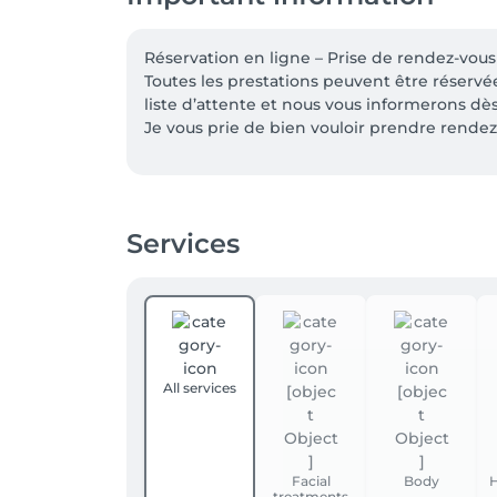
Réservation en ligne – Prise de rendez-vous 
Toutes les prestations peuvent être réservée
liste d’attente et nous vous informerons dès 
Je vous prie de bien vouloir prendre rendez-
Conditions de facturation:

En espèces, par carte ou par paiement en lig
Rendez-vous manqué non annulé = facturati
Services
Annulation jusqu'à 12 heures avant le rendez
Annulation jusqu'à 24 heures avant le rendez
Annulation jusqu'à 48 heures avant le renez-
Important : 

En cas de retard, la durée du traitement sera
All services
Facial
Body
H
treatments