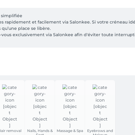
simplifiée

s rapidement et facilement via Salonkee. Si votre créneau idéal
qu’une place se libère. 

vous exclusivement via Salonkee afin d'éviter toute interrupti
ne.

on 100%

-vous = facturation à 80%

-vous = facturation à 50%

vous = 10%

 raccourcie d'autant, par respect pour les clients suivants. Je v
air removal
Nails, Hands &
Massage & Spa
Eyebrows and
Feet
Makeup