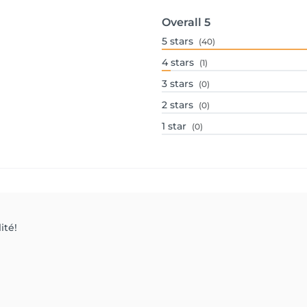
Overall
5
5
stars
(40)
4
stars
(1)
3
stars
(0)
2
stars
(0)
1
star
(0)
ité!