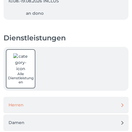
10.08.-19.08.2026 INCLUS

               an dono 

31.08.-10.09.2026 INCLUS

Dienstleistungen
MERCI
Alle
Dienstleistung
en
Herren
Damen