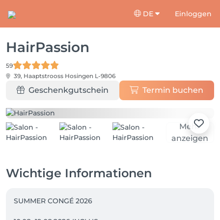
DE
Einloggen
HairPassion
59
39, Haaptstrooss
Hosingen L-9806
Geschenkgutschein
Termin buchen
Mehr
anzeigen
Wichtige Informationen
SUMMER CONGÉ 2026
