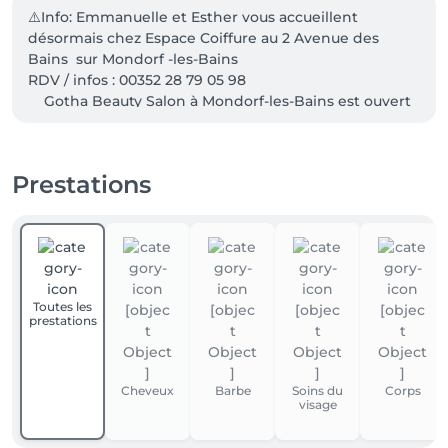
⚠️Info: Emmanuelle et Esther vous accueillent 
désormais chez Espace Coiffure au 2 Avenue des 
Bains  sur Mondorf -les-Bains

RDV / infos : 00352 28 79 05 98                                           
    Gotha Beauty Salon à Mondorf-les-Bains est ouvert 
du lundi au samedi avec ou sans rendez-vous. Dans 
notre salon nous pratiquons plusieurs langues: 
Luxembourgeois 🇱🇺 Français 🇫🇷 Allemand 🇩🇪 
Prestations
Anglais 🇬🇧
Toutes les
prestations
Cheveux
Barbe
Soins du
Corps
visage