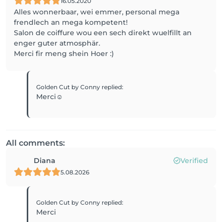
16.05.2020
Alles wonnerbaar, wei emmer, personal mega
frendlech an mega kompetent!
Salon de coiffure wou een sech direkt wuelfillt an
enger guter atmosphär.
Merci fir meng shein Hoer :)
Golden Cut by Conny
replied
:
Merci☺️
All comments:
Diana
Verified
5.08.2026
Golden Cut by Conny
replied
:
Merci