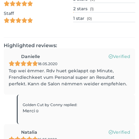
2
stars
(1)
Staff
1
star
(0)
Highlighted reviews:
Danielle
Verified
18.05.2020
Top wei ëmmer. Rdv huet geklappt op Minute,
Frendlechkeet vum Personal super an Resultat
perfekt. Kann de Salon nëmmen weider empfehlen.
Golden Cut by Conny
replied
:
Merci☺️
Natalia
Verified