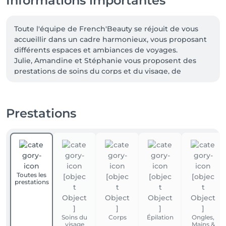
Informations importantes
Toute l'équipe de French'Beauty se réjouit de vous 
accueillir dans un cadre harmonieux, vous proposant 
différents espaces et ambiances de voyages.

Julie, Amandine et Stéphanie vous proposent des 
prestations de soins du corps et du visage, de 
massages, d'épilations, de beauté du regard, 
d'onglerie et de pédicure.

Des services personnalisés car pour nous vous êtes 
Prestations
unique et votre bien-être notre priorité.

A très vite chez French'Beauty
Toutes les
prestations
Soins du
Corps
Épilation
Ongles,
visage
Mains &