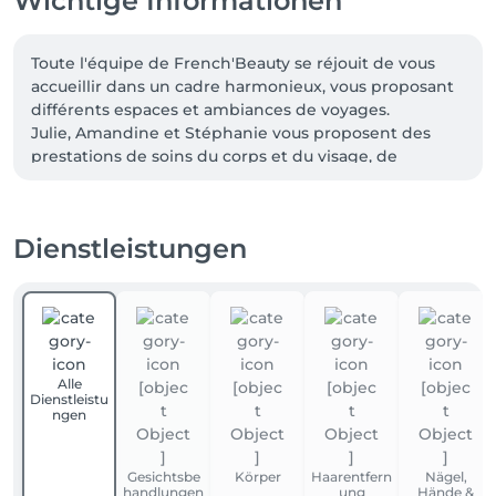
Wichtige Informationen
Toute l'équipe de French'Beauty se réjouit de vous 
accueillir dans un cadre harmonieux, vous proposant 
différents espaces et ambiances de voyages.

Julie, Amandine et Stéphanie vous proposent des 
prestations de soins du corps et du visage, de 
massages, d'épilations, de beauté du regard, 
d'onglerie et de pédicure.

Des services personnalisés car pour nous vous êtes 
Dienstleistungen
unique et votre bien-être notre priorité.

A très vite chez French'Beauty
Alle
Dienstleistu
ngen
Gesichtsbe
Körper
Haarentfern
Nägel,
handlungen
ung
Hände &