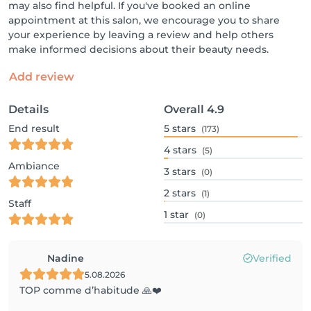
may also find helpful. If you've booked an online
appointment at this salon, we encourage you to share
your experience by leaving a review and help others
make informed decisions about their beauty needs.
Add review
Details
Overall
4.9
End result
5
stars
(173)
4
stars
(5)
Ambiance
3
stars
(0)
2
stars
(1)
Staff
1
star
(0)
Nadine
Verified
5.08.2026
TOP comme d’habitude 🙏❤️