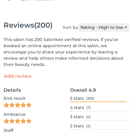
Reviews
(200)
Sort by
Rating - High to low
This salon has 200 Salonkee verified reviews. If you've
booked an online appointment at this salon, we
encourage you to share your experience by leaving a
review and help others make informed decisions about
their beauty needs.
Add review
Details
Overall
4.9
End result
5
stars
(189)
4
stars
(7)
Ambiance
3
stars
(0)
2
stars
(2)
Staff