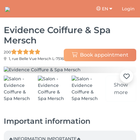
EN
Login
Evidence Coiffure & Spa
Mersch
200
Book appointment
1, rue Belle Vue
Mersch L-7516
Show
more
Important information
🔥INFORMATION IMPORTANTE🔥
