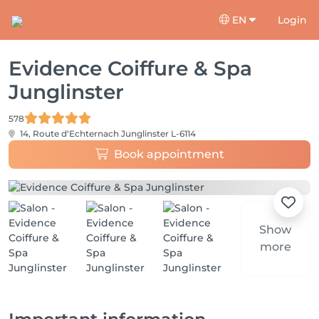
EN
Login
Evidence Coiffure & Spa
Junglinster
578
14, Route d‘Echternach
Junglinster L-6114
Book appointment
Show
more