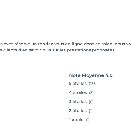
 vous avez réservé un rendez-vous en ligne dans ce salon, nous
s clients d'en savoir plus sur les prestations proposées.
Note Moyenne
4.9
5
étoiles
(185)
4
étoiles
(3)
3
étoiles
(0)
2
étoiles
(1)
1
étoile
(1)