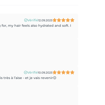
Vérifié
12.09.2025
for, my hair feels also hydrated and soft. I
Vérifié
10.09.2025
ès à l’aise - et je vais revenir😊