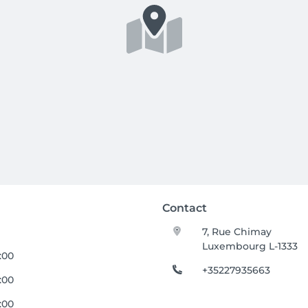
Contact
7, Rue Chimay
Luxembourg L-1333
8:00
+35227935663
9:00
8:00