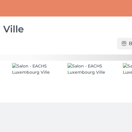
Ville
B