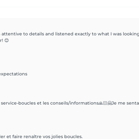
attentive to details and listened exactly to what I was looking 
! 😊
expectations
rvice-boucles et les conseils/informations🙏🏻🤗Je me sentais tr
er et faire renaître vos jolies boucles.