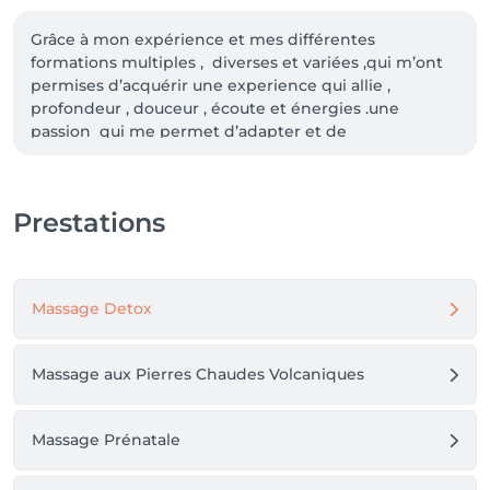
Grâce à mon expérience et mes différentes 
formations multiples ,  diverses et variées ,qui m’ont 
permises d’acquérir une experience qui allie , 
profondeur , douceur , écoute et énergies .une 
passion  qui me permet d’adapter et de 
personnaliser et perfectionner chaque séance , pour 
la rendre unique .

Je vous propose des massages adaptés à chaque 
Prestations
personnes des sensations intemporelles et 
sensoriels « Offrez-vous une pause bien-être ! 
Découvrez l’harmonie du corps et de l’esprit chez Db 
pur bliss. Laissez-vous transporter vers un autre 
Massage Detox
univers. Détente, plaisir et pur bonheur vous 
attendent. » 

Massage aux Pierres Chaudes Volcaniques
P:S: Paiement espèces uniquement pour le moment , 
car pas encore de TPE.
Massage Prénatale