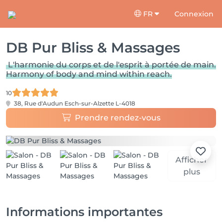
FR
Connexion
DB Pur Bliss & Massages
L'harmonie du corps et de l'esprit à portée de main.
Harmony of body and mind within reach.
10
38, Rue d'Audun
Esch-sur-Alzette L-4018
Prendre rendez-vous
Afficher
plus
Informations importantes