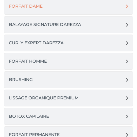
PT

FORFAIT DAME
É solicitado um sinal de 20% no momento da reserva.

Cancelamentos ou alterações devem ser feitos com 
BALAYAGE SIGNATURE DAREZZA
24h de antecedência.

Após esse prazo, o sinal poderá ser retido.

CURLY EXPERT DAREZZA
FORFAIT HOMME
BRUSHING
LISSAGE ORGANIQUE PREMIUM
BOTOX CAPILAIRE
FORFAIT PERMANENTE