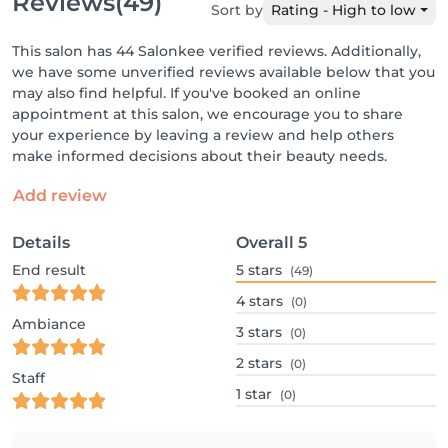
Reviews
(49)
Sort by
Rating - High to low
This salon has 44 Salonkee verified reviews. Additionally,
we have some unverified reviews available below that you
may also find helpful. If you've booked an online
appointment at this salon, we encourage you to share
your experience by leaving a review and help others
make informed decisions about their beauty needs.
Add review
Details
Overall
5
End result
5
stars
(49)
4
stars
(0)
Ambiance
3
stars
(0)
2
stars
(0)
Staff
1
star
(0)