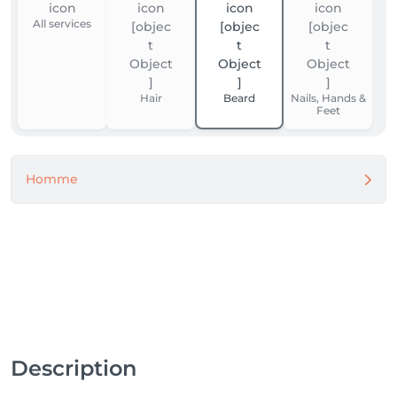
All services
Hair
Beard
Nails, Hands &
Feet
Homme
Description