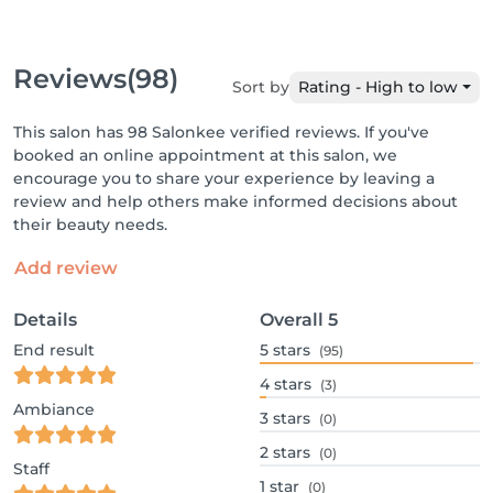
Reviews
(98)
Sort by
Rating - High to low
This salon has 98 Salonkee verified reviews. If you've
booked an online appointment at this salon, we
encourage you to share your experience by leaving a
review and help others make informed decisions about
their beauty needs.
Add review
Details
Overall
5
End result
5
stars
(95)
4
stars
(3)
Ambiance
3
stars
(0)
2
stars
(0)
Staff
1
star
(0)