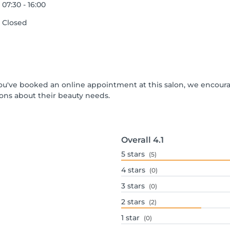
07:30 - 16:00
Closed
f you've booked an online appointment at this salon, we encour
ons about their beauty needs.
Overall
4.1
5
stars
(5)
4
stars
(0)
3
stars
(0)
2
stars
(2)
1
star
(0)