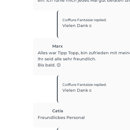
ein. Ich fühle mich jedes Mal gut beraten 
Coiffure Fantaisie
replied
:
Vielen Dank☺️
Marx
Alles war Tipp Topp, bin zufrieden mit mein
Ihr seid alle sehr freundlich.
Bis bald. 😊
Coiffure Fantaisie
replied
:
Vielen Dank☺️
Catia
Freundlicbes Personal