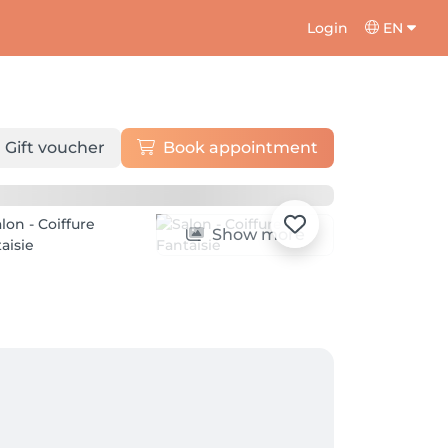
Login
EN
Gift voucher
Book appointment
Show more