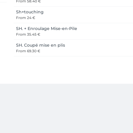
From
58.40 €
Sh+touching
From
24 €
SH. + Enroulage Mise-en-Pile
From
35.45 €
SH. Coupé mise en plis
From
69.30 €