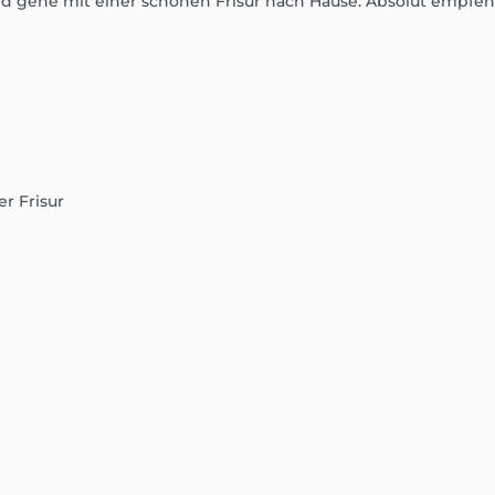
und gehe mit einer schönen Frisur nach Hause. Absolut empfe
er Frisur