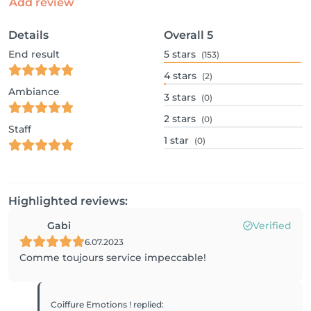
Add review
Details
Overall
5
End result
5
stars
(153)
4
stars
(2)
Ambiance
3
stars
(0)
2
stars
(0)
Staff
1
star
(0)
Highlighted reviews:
Gabi
Verified
6.07.2023
Comme toujours service impeccable!
Coiffure Emotions !
replied
: