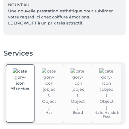
NOUVEAU 

Une nouvelle prestation esthétique pour sublimer 
votre regard ici chez coiffure émotions. 

LE BROWLIFT à un prix très attractif. 

-20% de remise pour les étudiants (jusqu'à 20 ans). 
Remise appliquée sur les prix de base des services. 

Services
Pour votre information, les tarifs affichés ici 
s'entendent de base et peuvent varier selon le 
diagnostique du coiffeur-technicien.
All services
Hair
Beard
Nails, Hands &
Feet