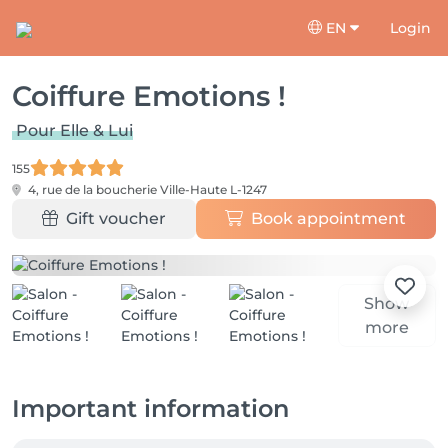
EN
Login
Coiffure Emotions !
Pour Elle & Lui
155
4, rue de la boucherie
Ville-Haute L-1247
Gift voucher
Book appointment
Show
more
Important information