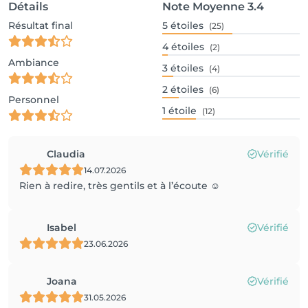
Détails
Note Moyenne
3.4
Résultat final
5
étoiles
(25)
4
étoiles
(2)
Ambiance
3
étoiles
(4)
2
étoiles
(6)
Personnel
1
étoile
(12)
Claudia
Vérifié
14.07.2026
Rien à redire, très gentils et à l’écoute ☺️
Isabel
Vérifié
23.06.2026
Joana
Vérifié
31.05.2026