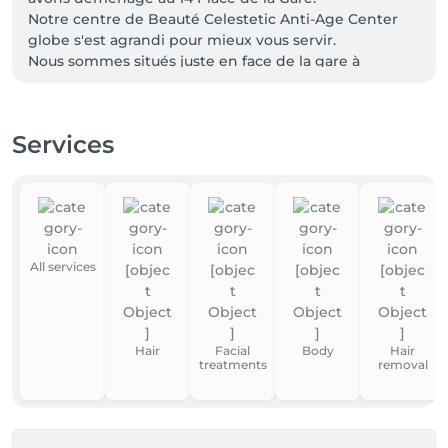
Notre centre de Beauté Celestetic Anti-Age Center 
globe s'est agrandi pour mieux vous servir.

Nous sommes situés juste en face de la gare à 
quelques pas de la pharmacie du Globe juste à côté 
de l'ancien Hôtel Mercure.

Vous pouvez nous joindre au 621 141 676 ou 621 965 
Services
799

Nous sommes très heureuses de vous accueillir dans 
notre nouveau centre de beauté.

Soyez les bienvenus

A bientôt

Beatrice
All services
Hair
Facial
Body
Hair
treatments
removal