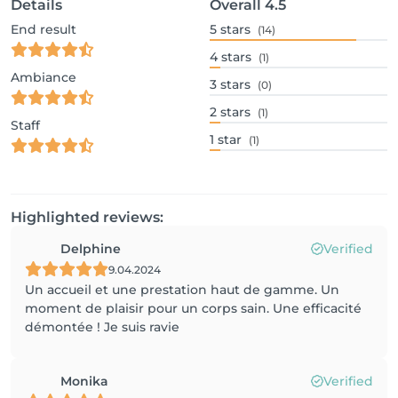
Details
Overall
4.5
End result
5
stars
(14)
4
stars
(1)
Ambiance
3
stars
(0)
2
stars
(1)
Staff
1
star
(1)
Highlighted reviews:
Delphine
Verified
9.04.2024
Un accueil et une prestation haut de gamme. Un
moment de plaisir pour un corps sain. Une efficacité
démontée ! Je suis ravie
Monika
Verified