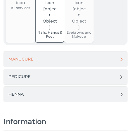
All services
Nails, Hands &
Eyebrows and
Feet
Makeup
MANUCURE
PEDICURE
HENNA
Information