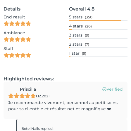
Details
Overall
4.8
End result
5
stars
(350)
4
stars
(20)
Ambiance
3
stars
(9)
2
stars
(7)
Staff
1
star
(9)
Highlighted reviews:
Priscilla
Verified
1.12.2021
Je recommande vivement, personnel au petit soins
pour sa clientèle et résultat net et magnifique ❤️
Betel Nails
replied
: