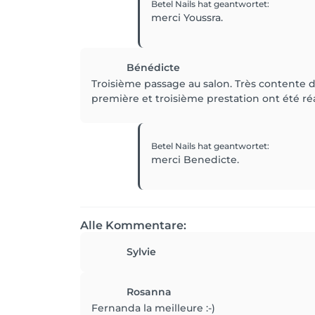
Betel Nails
hat geantwortet
:
merci Youssra.
Bénédicte
Troisième passage au salon. Très contente d
première et troisième prestation ont été ré
Betel Nails
hat geantwortet
:
merci Benedicte.
Alle Kommentare:
Sylvie
Rosanna
Fernanda la meilleure :-)