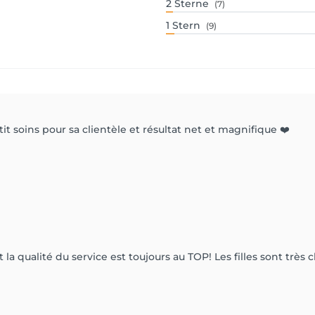
2
Sterne
(7)
1
Stern
(9)
soins pour sa clientèle et résultat net et magnifique ❤️
t la qualité du service est toujours au TOP! Les filles sont très