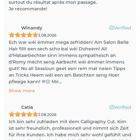
surtout du résultat après mon passage.
Je recommande!
Winandy
Verified
2.08.2026
Ech war wéi ëmmer mega zefridden! Am Salon Belle
Hair fillt een sech scho bal wéi Doheem! All
d‘Mataarbechter sinn immens sympathesch an
d‘Romy mécht seng Aarbecht wéi ëmmer immens
gutt! No all Sessioun geet een rem mat neien Tipps
an Tricks Heem wéi een am Beschten seng Hoer
pfleege kann! 🫶🏻 Mir...
Show more
Catia
Verified
2.08.2026
Ich bin sehr zufrieden mit dem Calligraphy Cut. Kim
ist sehr freundlich, professionell und nimmt sich Zeit
für ihre Kunden. Ich habe mich sehr wohl gefühlt und