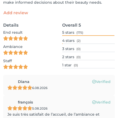
make informed decisions about their beauty needs.
Add review
Details
Overall
5
End result
5
stars
(175)
4
stars
(2)
Ambiance
3
stars
(0)
2
stars
(0)
Staff
1
star
(0)
Diana
Verified
6.08.2026
françois
Verified
5.08.2026
Je suis très satisfait de l’accueil, de l’ambiance et