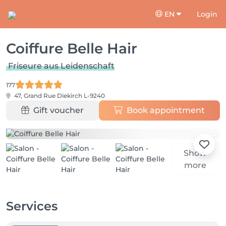
EN
Login
Coiffure Belle Hair
Friseure aus Leidenschaft
177
47, Grand Rue
Diekirch L-9240
Gift voucher
Book appointment
Show
more
Services