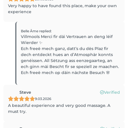
Very happy to have found this place, make your own
experience
Belle Âme
replied
:
Villmools Merci fir däi Vertrauen an deng léif
Wierder ✨
Ech freeë mech ganz, datt’s du dës Plaz fir
dech entdeckt hues an d’Atmosphär konnts
genéissen. All Sëtzung ass eenzegaarteg, an
ech ginn mäi Bescht fir se speziell ze maachen.
Ech freeë mech op däin nächste Besuch 🌸
Steve
Verified
9.03.2026
A beautiful experience and very good massage. A
must try.