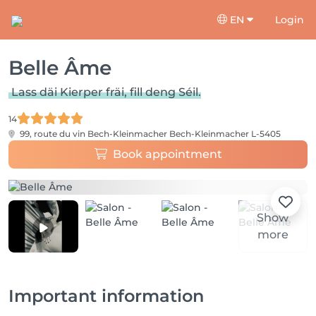
EN
Login
Belle Âme
Lass däi Kierper fräi, fill deng Séil.
14
99, route du vin Bech-Kleinmacher
Bech-Kleinmacher L-5405
Book appointment
Show
more
Important information