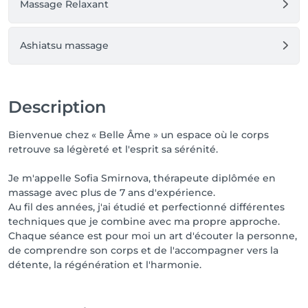
Massage Relaxant
entièrement personnalisée grâce à l’aromathérapie, 
aux huiles essentielles, à la musique et à une 
ambiance soigneusement pensée.

Ashiatsu massage
Je travaille avec une présence totale, une profonde 
concentration et beaucoup de bienveillance, afin 
d’offrir un moment de détente, de reconnexion à soi 
et d’harmonie.

Description
Je privilégie la qualité plutôt que la quantité et 
Bienvenue chez « Belle Âme » un espace où le corps
j’accompagne mes clients de façon personnalisée, 
retrouve sa légèreté et l'esprit sa sérénité.
séance après séance.

Je m'appelle Sofia Smirnova, thérapeute diplômée en
✨ « Les 5 Continents Plus » n’est pas seulement un 
massage avec plus de 7 ans d'expérience.
massage. C’est une expérience où le toucher devient 
Au fil des années, j'ai étudié et perfectionné différentes
un art.

techniques que je combine avec ma propre approche.
Chaque séance est pour moi un art d'écouter la personne,
Je vous invite à la découvrir et à ressentir si elle vous 
de comprendre son corps et de l'accompagner vers la
correspond.

détente, la régénération et l'harmonie.
🤍 Sofia Smirnova