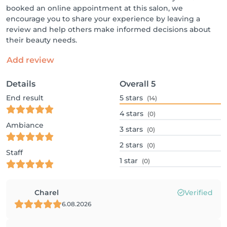
booked an online appointment at this salon, we
encourage you to share your experience by leaving a
review and help others make informed decisions about
their beauty needs.
Add review
Details
Overall
5
End result
5
stars
(14)
4
stars
(0)
Ambiance
3
stars
(0)
2
stars
(0)
Staff
1
star
(0)
Charel
Verified
6.08.2026