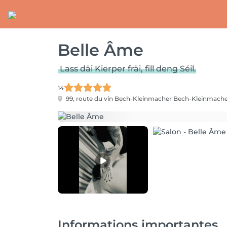
Belle Âme
Lass däi Kierper fräi, fill deng Séil.
14
99, route du vin Bech-Kleinmacher
Bech-Kleinmache
Informations importantes