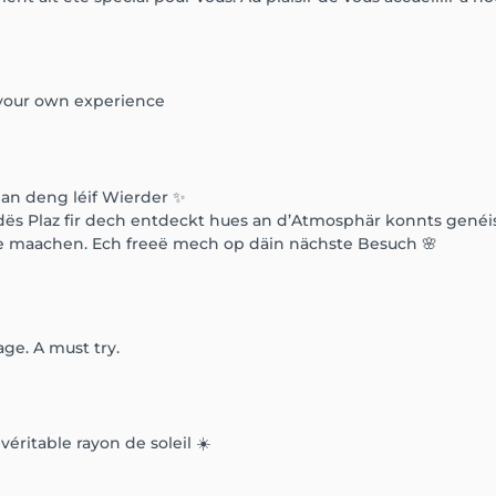
 your own experience
n an deng léif Wierder ✨
dës Plaz fir dech entdeckt hues an d’Atmosphär konnts genéis
 ze maachen. Ech freeë mech op däin nächste Besuch 🌸
ge. A must try.
ritable rayon de soleil ☀️