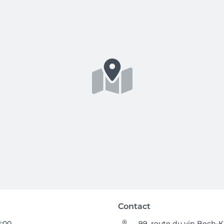
Contact
1:00
99, route du vin Bech-