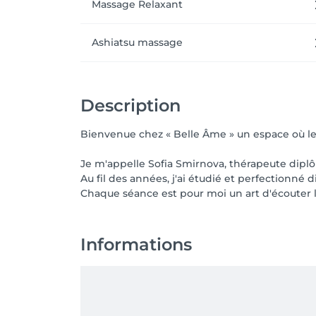
Massage Relaxant
Je vous invite à la découvrir et à ressentir si
Ashiatsu massage
🤍 Sofia Smirnova
Description
Bienvenue chez « Belle Âme » un espace où le c
Je m'appelle Sofia Smirnova, thérapeute dipl
Au fil des années, j'ai étudié et perfectionn
Chaque séance est pour moi un art d'écouter 
Informations