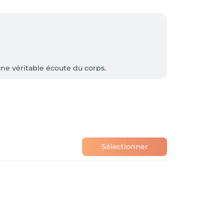
e véritable écoute du corps.

. Ancienne gymnaste de cirque depuis mon 
que fait naturellement partie de ma façon 
ts à un travail musculaire profond inspiré 
huiles essentielles, à la musique et à une 
Sélectionner
offrir un moment de détente, de reconnexion 
après séance.

 art.
