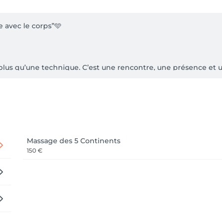
 avec le corps”🩵

lus qu’une technique. C’est une rencontre, une présence et un
on parcours, de mes années d’expérience et de ma sensibilité
transmettre une émotion. Aujourd’hui, cette dimension artisti
. Rien n’est automatique. J’associe le massage des 5 Continen
rience entièrement personnalisée grâce à l’aromathérapie, aux 
Massage des 5 Continents
150 €
profonde concentration et beaucoup de bienveillance, afin d’
ité et j’accompagne mes clients de façon personnalisée, séance 
ment un massage. C’est une expérience où le toucher devient un