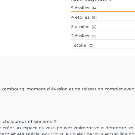
5
étoiles
(14)
4
étoiles
(0)
3
étoiles
(0)
2
étoiles
(0)
1
étoile
(0)
Luxembourg, moment d évasion et de relaxation complet avec u
 chaleureux et sincères 🙏
e créer un espace où vous pouvez vraiment vous détendre, vous
nt ait été spécial pour vous. Au plaisir de vous accueillir à n