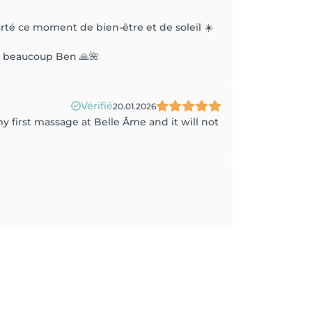
rté ce moment de bien-être et de soleil ☀️
i beaucoup Ben 🙏🌺
Vérifié
20.01.2026
y first massage at Belle Âme and it will not