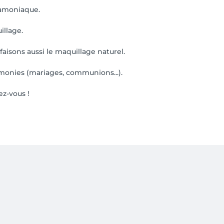
s amoniaque.
illage.
aisons aussi le maquillage naturel.
onies (mariages, communions...).
ez-vous !