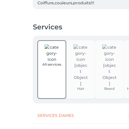
Coiffure,couleurs,produits!!!

Venez decouvrir les nouvelles tendances    
Nouvelle marque de produits pour vos che
Et plus encore...

Services
On vous acceuil avec plaisir..

À bientôt,

Beim Coiffeur team
All services
Hair
Beard
H
SERVICES DAMES