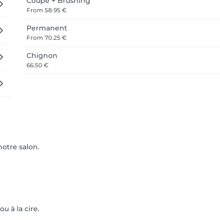
Coupe + Brushing
From
58.95 €
Permanent
From
70.25 €
Chignon
66.50 €
otre salon.
ou à la cire.