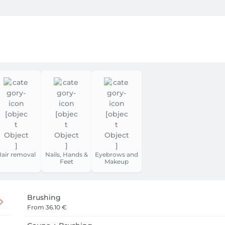
Printemps -Été 2026

veux OWAY-one way(Agri-cosmetics)

air removal
Nails, Hands &
Eyebrows and
Feet
Makeup
Brushing
From
36.10 €