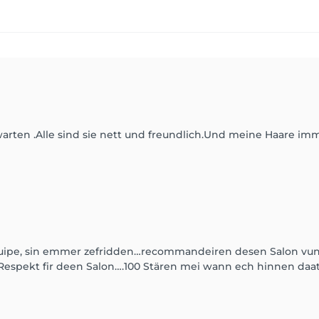
arten .Alle sind sie nett und freundlich.Und meine Haare im
quipe, sin emmer zefridden…recommandeiren desen Salon vun H
espekt fir deen Salon….100 Stären mei wann ech hinnen daat 