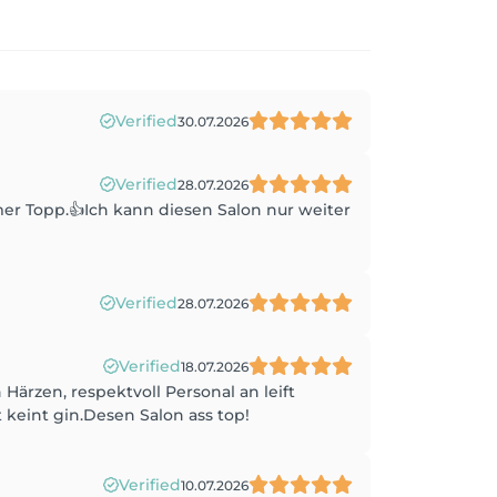
Verified
30.07.2026
Verified
28.07.2026
mer Topp.👍Ich kann diesen Salon nur weiter
Verified
28.07.2026
Verified
18.07.2026
ärzen, respektvoll Personal an leift
keint gin.Desen Salon ass top!
Verified
10.07.2026