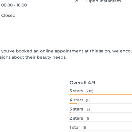
Open Instagram
08:00 - 16:00
Closed
 If you've booked an online appointment at this salon, we enc
ions about their beauty needs.
Overall
4.9
5
stars
(218)
4
stars
(11)
3
stars
(2)
2
stars
(1)
1
star
(1)