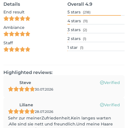
Details
Overall
4.9
End result
5
stars
(218)
4
stars
(11)
Ambiance
3
stars
(2)
2
stars
(1)
Staff
1
star
(1)
Highlighted reviews:
Steve
Verified
30.07.2026
Liliane
Verified
28.07.2026
Sehr zur meinerZufriedenheit.Kein langes warten
.Alle sind sie nett und freundlich.Und meine Haare