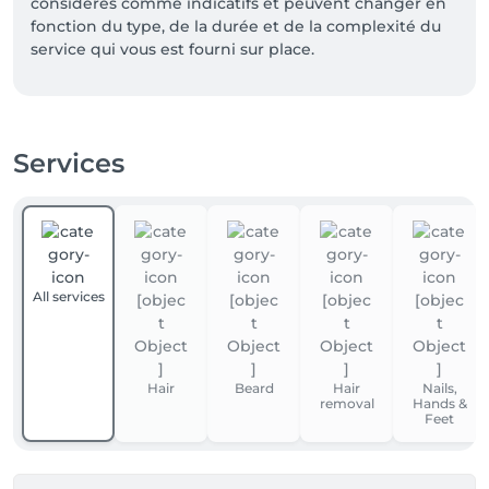
considérés comme indicatifs et peuvent changer en 
fonction du type, de la durée et de la complexité du 
service qui vous est fourni sur place.

Envie de nouveauté et de changement!!

Coiffure,couleurs,produits!!!

Venez decouvrir les nouvelles tendances    Printemps 
Services
-Été 2026

Nouvelle marque de produits pour vos cheveux 
OWAY-one way(Agri-cosmetics)

Et plus encore...

On vous acceuil avec plaisir..

À bientôt,

All services
Beim Coiffeur team
Hair
Beard
Hair
Nails,
removal
Hands &
Feet