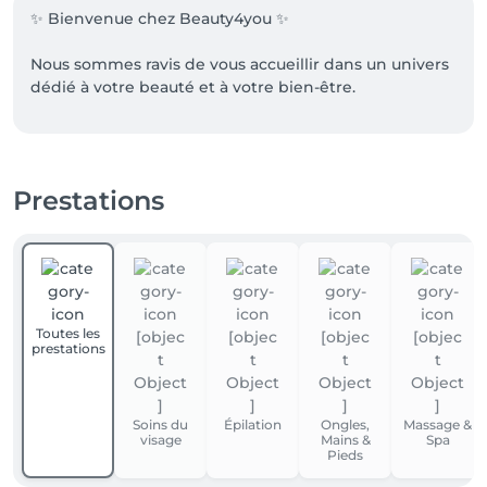
✨ Bienvenue chez Beauty4you ✨

Nous sommes ravis de vous accueillir dans un univers 
dédié à votre beauté et à votre bien-être.

Chez Beauty4you, vous êtes libre de choisir les soins 
qui vous correspondent parmi nos prestations 
disponibles, selon vos envies et vos besoins du 
Prestations
moment.

Pour toute question ou pour être conseillée, n’hésitez 
pas à nous contacter afin d’obtenir plus 
d’informations ou un accompagnement personnalisé.

Toutes les
Nous sommes à votre entière disposition pour 
prestations
sublimer votre expérience.
Soins du
Épilation
Ongles,
Massage &
visage
Mains &
Spa
Pieds