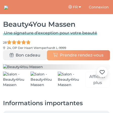
FR
Connexion
Beauty4You Massen
Une signature d'exception pour votre beauté
28
24, OP Der Haart
Wemperhardt L-9999
Bon cadeau
Prendre rendez-vous
Afficher
plus
Informations importantes