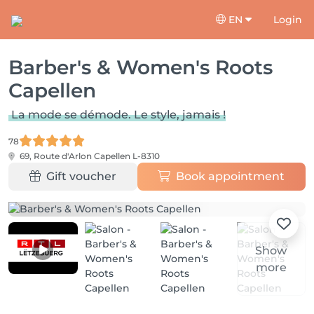
EN
Login
Barber's & Women's Roots
Capellen
La mode se démode. Le style, jamais !
78
69, Route d'Arlon
Capellen L-8310
Gift voucher
Book appointment
Show
more