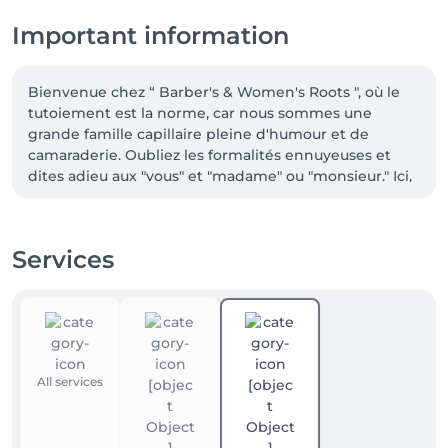
Important information
Bienvenue chez “ Barber's & Women's Roots ", où le 
tutoiement est la norme, car nous sommes une 
grande famille capillaire pleine d'humour et de 
camaraderie. Oubliez les formalités ennuyeuses et 
dites adieu aux "vous" et "madame" ou "monsieur." Ici, 
c'est un simple "Hey" amical suivi de discussions 
animées sur la vie, tout en prenant soin de vos 
cheveux. Alors, appelle-nous par nos prénoms, 
Services
détends-toi, et prépare-toi à vivre une expérience 
capillaire inoubliable. Chez nous, tu es chez toi, avec 
des cheveux incroyables en prime !

"Chez Barber's Roots, on adore les nouveaux clients, 
mais pour réserver votre place, c'est en ligne que ça 
All services
se passe ! On vous promet, notre site web ne mord 
pas, il vous attend avec impatience." 😄💻💈