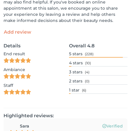
may also find helpful. If you've booked an online
appointment at this salon, we encourage you to share
your experience by leaving a review and help others
make informed decisions about their beauty needs.
Add review
Details
Overall
4.8
End result
5
stars
(228)
4
stars
(10)
Ambiance
3
stars
(4)
2
stars
(0)
Staff
1
star
(6)
Highlighted reviews:
Sara
Verified