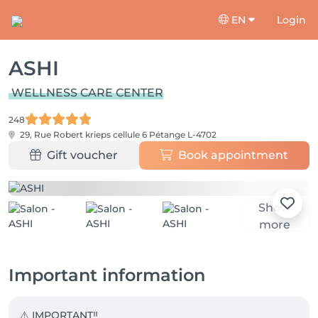
EN
Login
ASHI
WELLNESS CARE CENTER
248
29, Rue Robert krieps cellule 6
Pétange L-4702
Gift voucher
Book appointment
Show
more
Important information
⚠️ IMPORTANT‼️
