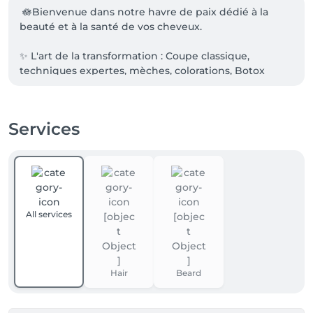
 🪷Bienvenue dans notre havre de paix dédié à la 
beauté et à la santé de vos cheveux.

✨ L'art de la transformation : Coupe classique, 
techniques expertes, mèches, colorations, Botox 
capillaire, lissages, permanentes, soins 
reconstructeur, soins hydratant, brushings et 
chignons d'événements.

Services
🌱 Des produits d'exception : Nous prenons soin de 
votre chevelure avec les soins professionnels et 
écoresponsables de la marque Davines.

🤝 Conseils personnalisés : Notre équipe vous guide 
All services
pour un style unique adapté à votre visage.

💈 Service Barber : Espace entièrement dédié aux 
hommes pour la coupe et la barbe.

Hair
Beard
🔥 Nouveauté : Très prochainement, découvrez notre 
nouveau service d'extensions de cheveux !
