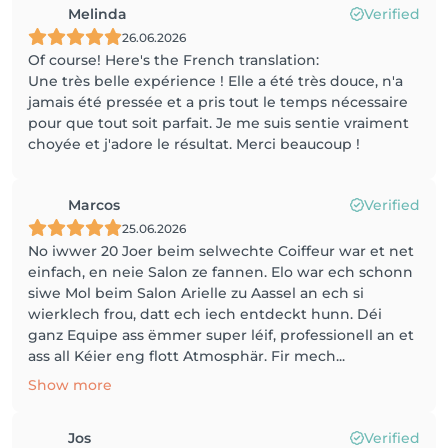
Melinda
Verified
26.06.2026
Of course! Here's the French translation:
Une très belle expérience ! Elle a été très douce, n'a
jamais été pressée et a pris tout le temps nécessaire
pour que tout soit parfait. Je me suis sentie vraiment
choyée et j'adore le résultat. Merci beaucoup !
Marcos
Verified
25.06.2026
No iwwer 20 Joer beim selwechte Coiffeur war et net
einfach, en neie Salon ze fannen. Elo war ech schonn
siwe Mol beim Salon Arielle zu Aassel an ech si
wierklech frou, datt ech iech entdeckt hunn. Déi
ganz Equipe ass ëmmer super léif, professionell an et
ass all Kéier eng flott Atmosphär. Fir mech...
Show more
Jos
Verified