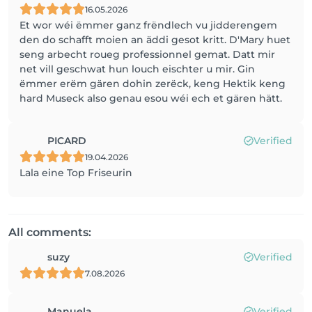
16.05.2026
Et wor wéi ëmmer ganz frëndlech vu jidderengem
den do schafft moien an äddi gesot kritt. D'Mary huet
seng arbecht roueg professionnel gemat. Datt mir
net vill geschwat hun louch eischter u mir. Gin
ëmmer erëm gären dohin zerëck, keng Hektik keng
hard Museck also genau esou wéi ech et gären hätt.
PICARD
Verified
19.04.2026
Lala eine Top Friseurin
All comments:
suzy
Verified
7.08.2026
Manuela
Verified