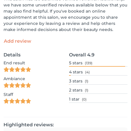
we have some unverified reviews available below that you
may also find helpful. If you've booked an online
appointment at this salon, we encourage you to share
your experience by leaving a review and help others
make informed decisions about their beauty needs.
Add review
Details
Overall
4.9
End result
5
stars
(139)
4
stars
(4)
Ambiance
3
stars
(1)
2
stars
(1)
Staff
1
star
(0)
Highlighted reviews: