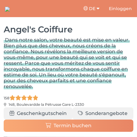
DE
Einloggen
Angel's Coiffure
Dans notre salon, votre beauté est mise en valeur.
Bien plus que des cheveux, nous créons de la
confiance. Nous révélons la meilleure version de
vous-même, pour une beauté qui se voit et qui se
ressent. Parce que vous méritez de vous sentir
incroyable, nous transformons chaque coiffure en
estime de soi. Un lieu où votre beauté s'épanouit,
pour des cheveux parfaits et une confiance
renouvelée.
158
148, Boulevardde la Pétrusse
Gare L-2330
Geschenkgutschein
Sonderangebote
Termin buchen