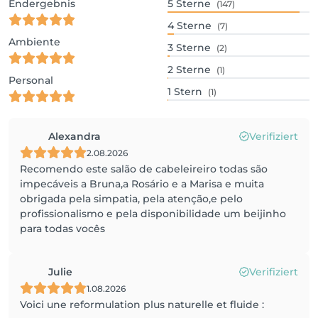
Endergebnis
5
Sterne
(147)
4
Sterne
(7)
Ambiente
3
Sterne
(2)
2
Sterne
(1)
Personal
1
Stern
(1)
Alexandra
Verifiziert
2.08.2026
Recomendo este salão de cabeleireiro todas são
impecáveis a Bruna,a Rosário e a Marisa e muita
obrigada pela simpatia, pela atenção,e pelo
profissionalismo e pela disponibilidade um beijinho
para todas vocês
Julie
Verifiziert
1.08.2026
Voici une reformulation plus naturelle et fluide :