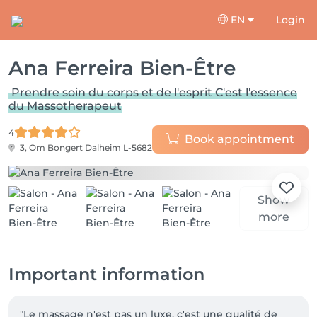
EN
Login
Ana Ferreira Bien-Être
Prendre soin du corps et de l'esprit C'est l'essence
du Massotherapeut
4
Book appointment
3, Om Bongert
Dalheim L-5682
Show
more
Important information
"Le massage n'est pas un luxe, c'est une qualité de 