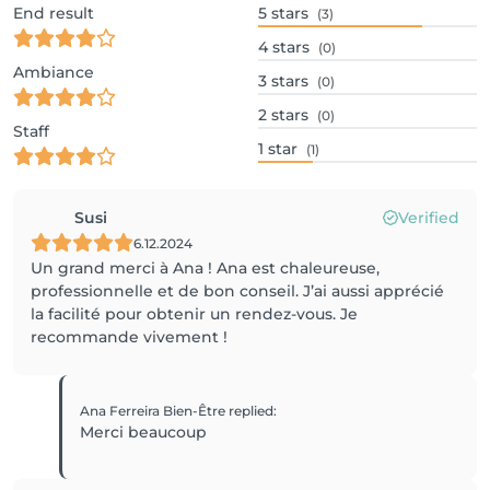
End result
5
stars
(3)
4
stars
(0)
Ambiance
3
stars
(0)
2
stars
(0)
Staff
1
star
(1)
Susi
Verified
6.12.2024
Un grand merci à Ana ! Ana est chaleureuse,
professionnelle et de bon conseil. J’ai aussi apprécié
la facilité pour obtenir un rendez-vous. Je
recommande vivement !
Ana Ferreira Bien-Être
replied
:
Merci beaucoup