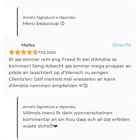
Amel's Signature
a répondu
:
Merci beaucoup 😍
Maika
Vérifié
7.05.2026
Et ass emmer rem eng Freed fir bei d'Amélie ze
kommen! Seng Arbecht ass emmer mega propper an
präzis an lauschtert op d'Wensch vu sengen
Clients'en! Géif niemols méi wiesselen an kann
d'Amélie nemmen empfehlen 🫶🥰
Amel's Signature
a répondu
:
Villmols merci fir dein wonnerscheinen
kommentar an sin frou dass ech all dat erfellen
wuste sichs🥹❤️