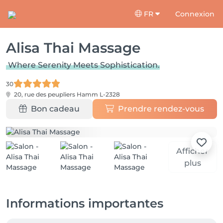
FR
Connexion
Alisa Thai Massage
Where Serenity Meets Sophistication.
30
20, rue des peupliers
Hamm L-2328
Bon cadeau
Prendre rendez-vous
Afficher
plus
Informations importantes