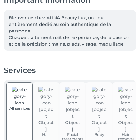
Important information
Bienvenue chez ALINA Beauty Lux, un lieu 
entièrement dédié au soin authentique de la 
personne.

Chaque traitement naît de l’expérience, de la passion 
et de la précision : mains, pieds, visage, maquillage 
permanent, tatouages, piercings et soins 
professionnels.

Ici, la beauté n’est pas qu’esthétique : c’est un 
Services
équilibre, une attention, un respect pour chaque 
détail.
All services
Hair
Facial
Body
Hair
treatments
removal