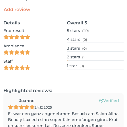
Add review
Details
Overall
5
End result
5
stars
(119)
4
stars
(0)
Ambiance
3
stars
(0)
2
stars
(1)
Staff
1
star
(0)
Highlighted reviews:
Joanne
Verified
24.12.2025
Et war een ganz angenehmen Besuch am Salon Alina
Beauty Lux ech sinn super fain empfangen ginn. Krut
en ganz leckeren Lait Russe ze drenken. Super