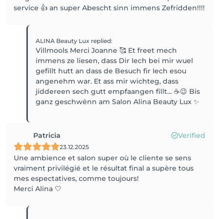
service 👍 an super Abescht sinn immens Zefridden!!!!
ALINA Beauty Lux
replied
:
Villmools Merci Joanne 🥰 Et freet mech
immens ze liesen, dass Dir Iech bei mir wuel
gefillt hutt an dass de Besuch fir Iech esou
angenehm war. Et ass mir wichteg, dass
jiddereen sech gutt empfaangen fillt… ☕️😉 Bis
Patricia
Verified
23.12.2025
Une ambience et salon super où le cliente se sens
vraiment privilégié et le résultat final a supère tous
mes espectatives, comme toujours!
Merci Alina 🤍