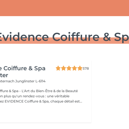
Evidence Coiffure & S
 Coiffure & Spa
578
ter
chternach
Junglinster L-6114
ure & Spa - L'Art du Bien-Être & de la Beauté
en plus qu'un rendez-vous : une véritable
faire vivre un moment d'exception. Dans un
t apaisant, notre équipe met son savoir-faire au
té et de votre bien-être. Coiffure: Révélez
c des coupes actuelles, des colorations maîtrisées et
laires personnalisés. Nous créons des looks qui vous