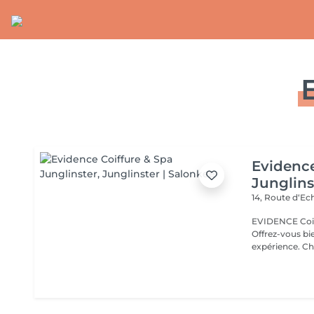
Evidence
Junglins
14, Route d‘E
EVIDENCE Coiff
Offrez-vous bi
expérience. Chez EVIDENCE Coiffure & Spa, chaque détail est
pensé pour vous 
cadre élégant e
service de votre beau
votre style ave
des soins capil