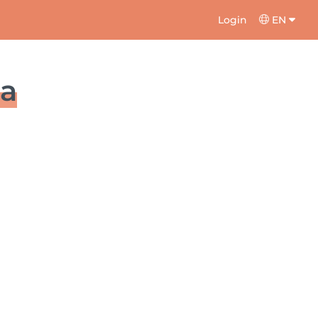
Login
EN
pa